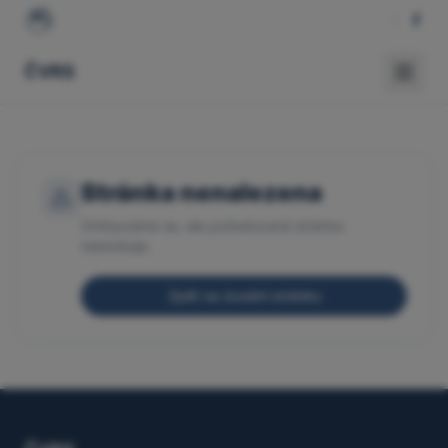
ČVRS
Stránka nenalezena
Omlouváme se, ale požadovaná stránka
neexistuje.
Zpět na úvodní stránku