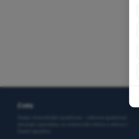
ČVRS
Česká vitreoretinální společnost – odborná společnost
sdružující specialisty na onemocnění sítnice a sklivce v
České republice.