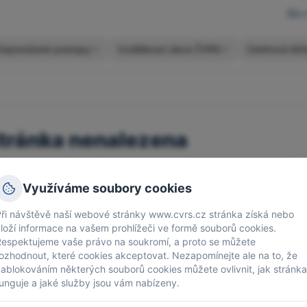
cv
Doporučené postupy
Vzdělávací akce ČVRS
Centrová léč
tránka nenalezena
louváme se, ale požadovaná stránka neexistuje.
Využíváme soubory cookies
pět na úvodní stránku
ři návštěvě naší webové stránky www.cvrs.cz stránka získá nebo
loží informace na vašem prohlížeči ve formě souborů cookies.
Respektujeme vaše právo na soukromí, a proto se můžete
ozhodnout, které cookies akceptovat.
Nezapomínejte ale na to, že
ablokováním některých souborů cookies můžete ovlivnit, jak stránka
unguje a jaké služby jsou vám nabízeny.