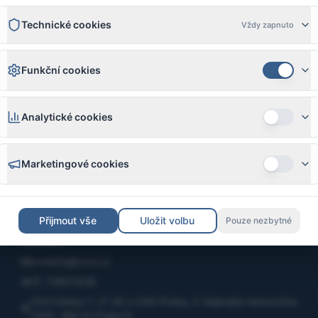
Technické cookies
Vždy zapnuto
Funkční cookies
Analytické cookies
Marketingové cookies
Přijmout vše
Uložit volbu
Pouze nezbytné
Kontakt
cvrsinfo@cvrs.cz
IČ: 70857636
Oční klinika 1. LF UK a ÚVN Praha, U Vojenské nemocnice
1200, 169 02 Praha 6