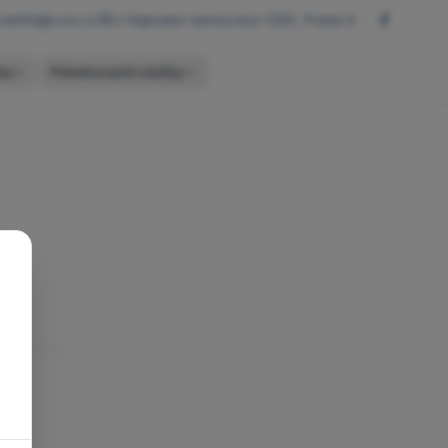
rsinfo@cvrs.cz
U Vojenské nemocnice 1200, Praha 6
ba
Pohotovostní služby