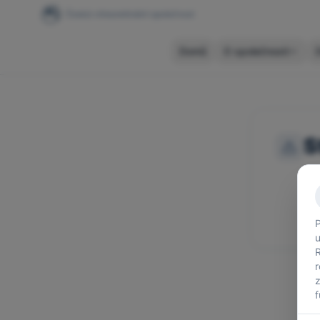
Česká vitreoretinální společnost
Domů
O společnosti
S
Om
Z
P
u
r
z
f