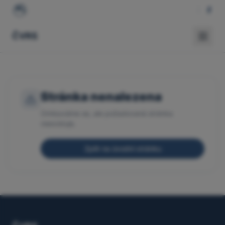
ČVRS
Stránka nenalezena
Omlouváme se, ale požadovaná stránka
neexistuje.
Zpět na úvodní stránku