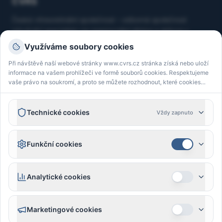
ČVRS
Česká vitreoretinální společnost – odborná společnost
sdružující specialisty na onemocnění sítnice a sklivce v
České republice.
Využíváme soubory cookies
Při návštěvě naší webové stránky www.cvrs.cz stránka získá nebo uloží
Kontakt
informace na vašem prohlížeči ve formě souborů cookies. Respektujeme
vaše právo na soukromí, a proto se můžete rozhodnout, které cookies
cvrsinfo@cvrs.cz
akceptovat.
IČ: 70857636
Oční klinika 1. LF UK a ÚVN Praha, U Vojenské nemocnice
Technické cookies
Vždy zapnuto
1200, 169 02 Praha 6
Funkční cookies
Sledujte nás
Analytické cookies
Právní prohlášení / Ochrana osobních údajů
Marketingové cookies