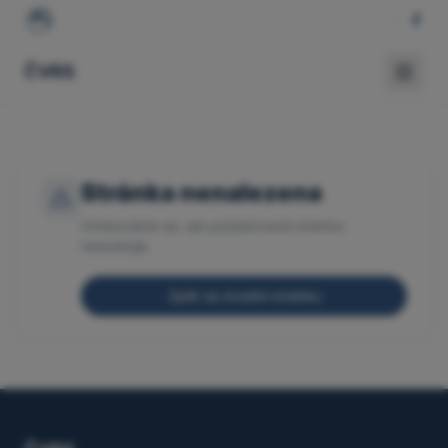
ČVRS
Stránka nenalezena
Omlouváme se, ale požadovaná stránka
neexistuje.
Zpět na úvodní stránku