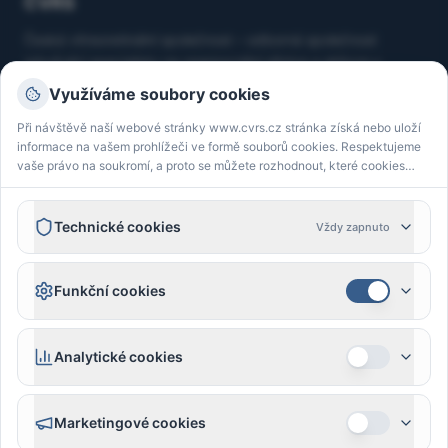
ČVRS
Česká vitreoretinální společnost – odborná společnost
sdružující specialisty na onemocnění sítnice a sklivce v
České republice.
Využíváme soubory cookies
Při návštěvě naší webové stránky www.cvrs.cz stránka získá nebo uloží
Kontakt
informace na vašem prohlížeči ve formě souborů cookies. Respektujeme
vaše právo na soukromí, a proto se můžete rozhodnout, které cookies
cvrsinfo@cvrs.cz
akceptovat.
IČ: 70857636
Oční klinika 1. LF UK a ÚVN Praha, U Vojenské nemocnice
Technické cookies
Vždy zapnuto
1200, 169 02 Praha 6
Funkční cookies
Sledujte nás
Analytické cookies
Právní prohlášení / Ochrana osobních údajů
Marketingové cookies