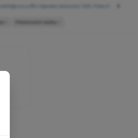
rsinfo@cvrs.cz
U Vojenské nemocnice 1200, Praha 6
ba
Pohotovostní služby