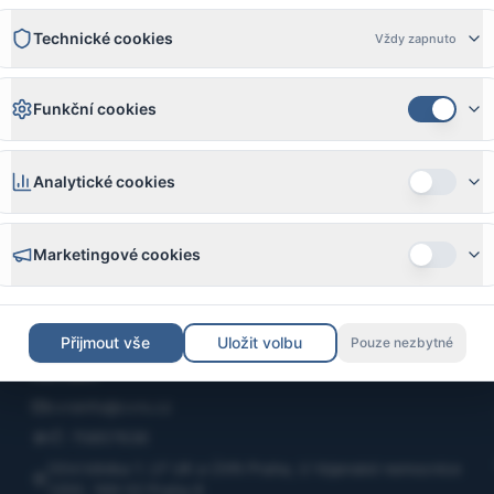
Technické cookies
Vždy zapnuto
Funkční cookies
Analytické cookies
Marketingové cookies
Přijmout vše
Uložit volbu
Pouze nezbytné
Kontakt
cvrsinfo@cvrs.cz
IČ: 70857636
Oční klinika 1. LF UK a ÚVN Praha, U Vojenské nemocnice
1200, 169 02 Praha 6