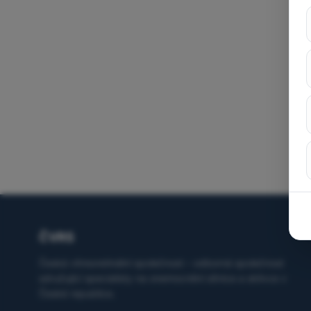
ČVRS
Česká vitreoretinální společnost – odborná společnost
sdružující specialisty na onemocnění sítnice a sklivce v
České republice.