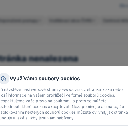
cv
Doporučené postupy
Vzdělávací akce ČVRS
Centrová léč
tránka nenalezena
louváme se, ale požadovaná stránka neexistuje.
Využíváme soubory cookies
pět na úvodní stránku
ři návštěvě naší webové stránky www.cvrs.cz stránka získá nebo
loží informace na vašem prohlížeči ve formě souborů cookies.
Respektujeme vaše právo na soukromí, a proto se můžete
ozhodnout, které cookies akceptovat.
Nezapomínejte ale na to, že
ablokováním některých souborů cookies můžete ovlivnit, jak stránka
unguje a jaké služby jsou vám nabízeny.