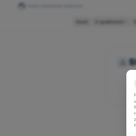
Česká vitreoretinální společnost
Domů
O společnosti
S
Om
Z
P
u
r
z
f